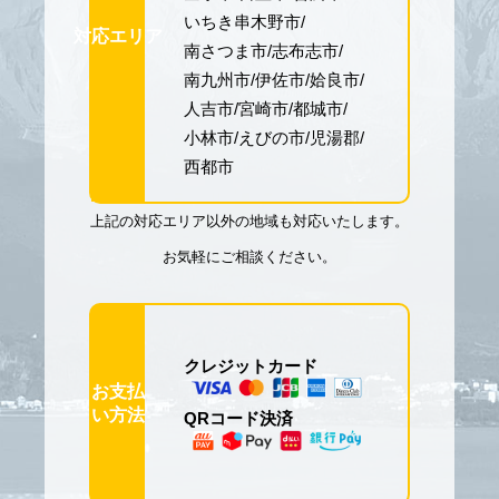
いちき串木野市
対応エリア
南さつま市
志布志市
南九州市
伊佐市
姶良市
人吉市
宮崎市
都城市
小林市
えびの市
児湯郡
西都市
上記の対応エリア以外の地域も対応いたします。
お気軽にご相談ください。
クレジットカード
お支払
い方法
QRコード決済