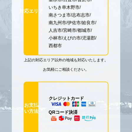
いちき串木野市
対応エリア
南さつま市
志布志市
南九州市
伊佐市
姶良市
人吉市
宮崎市
都城市
小林市
えびの市
児湯郡
西都市
上記の対応エリア以外の地域も対応いたします。
お気軽にご相談ください。
クレジットカード
お支払
い方法
QRコード決済