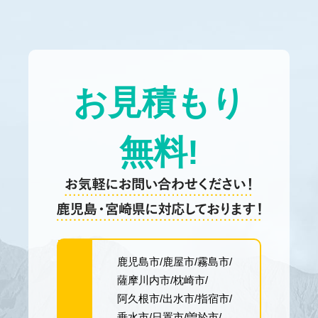
お見積もり
無料!
鹿児島市
鹿屋市
霧島市
薩摩川内市
枕崎市
阿久根市
出水市
指宿市
垂水市
日置市
曽於市