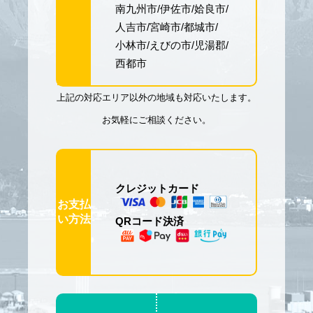
南九州市
伊佐市
姶良市
人吉市
宮崎市
都城市
小林市
えびの市
児湯郡
西都市
上記の対応エリア以外の地域も対応いたします。
お気軽にご相談ください。
クレジットカード
お支払
い方法
QRコード決済