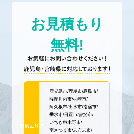
お見積もり
無料!
鹿児島市
鹿屋市
霧島市
薩摩川内市
枕崎市
阿久根市
出水市
指宿市
垂水市
日置市
曽於市
いちき串木野市
対応エリア
南さつま市
志布志市