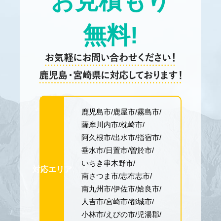
お見積もり
無料!
鹿児島市
鹿屋市
霧島市
薩摩川内市
枕崎市
阿久根市
出水市
指宿市
垂水市
日置市
曽於市
いちき串木野市
対応エリア
南さつま市
志布志市
南九州市
伊佐市
姶良市
人吉市
宮崎市
都城市
小林市
えびの市
児湯郡