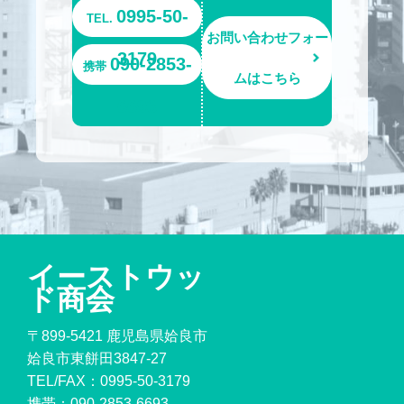
0995-50-
TEL.
お問い合わせフォー
3179
090-2853-
携帯
ムはこちら
6693
イーストウッ
ド商会
〒899-5421 鹿児島県姶良市
姶良市東餅田3847-27
TEL/FAX：
0995-50-3179
携帯：
090-2853-6693