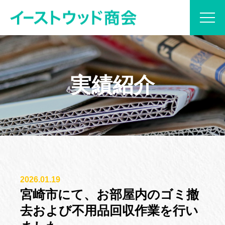
当社について
実績紹介
サービス内容
プラン紹介
実績紹介
2026.01.19
ブログ
宮崎市にて、お部屋内のゴミ撤
去および不用品回収作業を行い
お見積もり・お問い合わせ