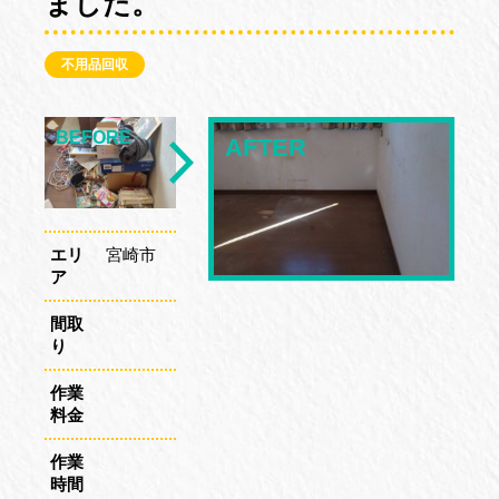
ました。
不用品回収
エリ
宮崎市
ア
間取
り
作業
料金
作業
時間