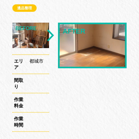
遺品整理
エリ
都城市
ア
間取
り
作業
料金
作業
時間