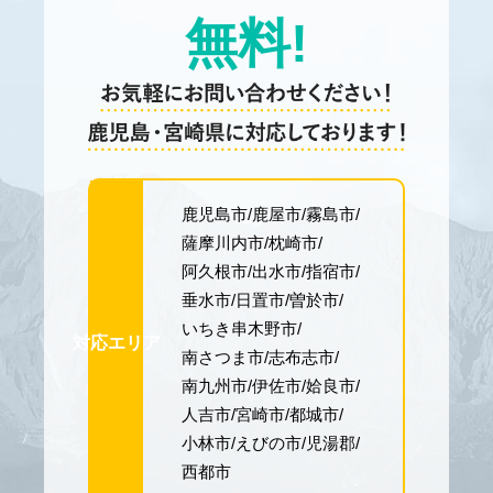
無料!
鹿児島市
鹿屋市
霧島市
薩摩川内市
枕崎市
阿久根市
出水市
指宿市
垂水市
日置市
曽於市
いちき串木野市
対応エリア
南さつま市
志布志市
南九州市
伊佐市
姶良市
人吉市
宮崎市
都城市
小林市
えびの市
児湯郡
西都市