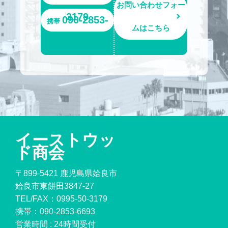
お問い合わせフォー
3179
090-2853-
携帯
ムはこちら
6693
イーストウッ
ド商会
〒899-5421 鹿児島県姶良市
姶良市東餅田3847-27
TEL/FAX：
0995-50-3179
携帯：
090-2853-6693
営業時間 : 24時間受付