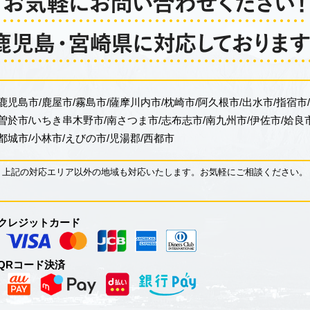
鹿児島市
鹿屋市
霧島市
薩摩川内市
枕崎市
阿久根市
出水市
指宿市
曽於市
いちき串木野市
南さつま市
志布志市
南九州市
伊佐市
姶良
都城市
小林市
えびの市
児湯郡
西都市
上記の対応エリア以外の地域も対応いたします。
お気軽にご相談ください。
クレジットカード
QRコード決済