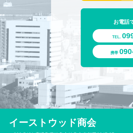
お電話
09
TEL.
090
携帯
イーストウッド商会