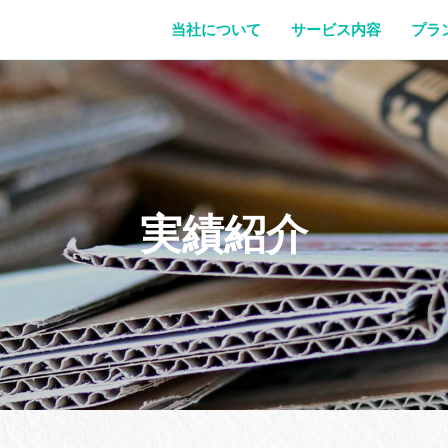
当社について
当社について
サービス内容
プラ
サービス内容
プラン紹介
実績紹介
実績紹介
ブログ
お見積もり・お問い合わせ